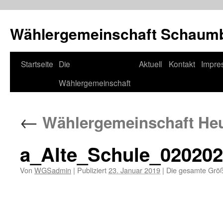
Wählergemeinschaft Schaum
Zum
Startseite
Die
Aktuell
Kontakt
Impre
Inhalt
Wählergemeinschaft
springen
←
Wählergemeinschaft He
a_Alte_Schule_02020
Von
WGSadmin
|
Publiziert
23. Januar 2019
|
Die gesamte Größ