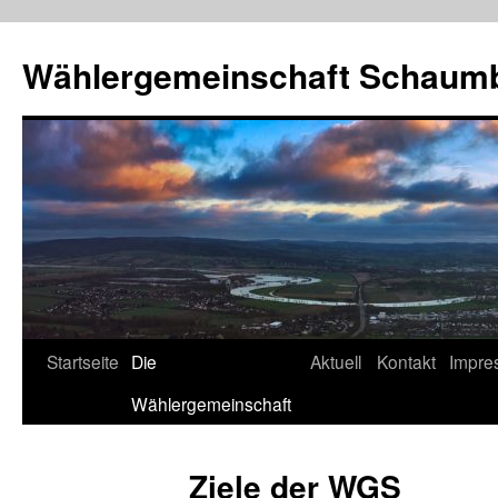
Wählergemeinschaft Schaum
Zum
Startseite
Die
Aktuell
Kontakt
Impre
Inhalt
Wählergemeinschaft
springen
Ziele der WGS