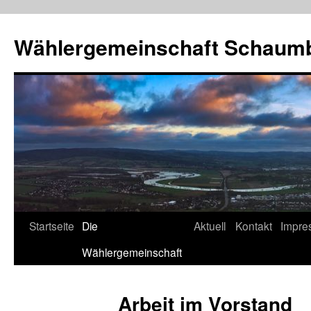
Wählergemeinschaft Schaum
Zum
Startseite
Die
Aktuell
Kontakt
Impre
Inhalt
Wählergemeinschaft
springen
Arbeit im Vorstand