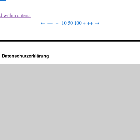
 within criteria
←
−−
−
10
50
100
+
++
→
Datenschutzerklärung