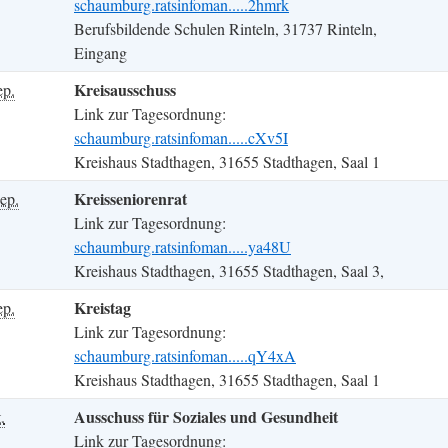
schaumburg.ratsinfoman.....2hmrk
Berufsbildende Schulen Rinteln, 31737 Rinteln,
Eingang
Kreisausschuss
ep.
Link zur Tagesordnung:
schaumburg.ratsinfoman.....cXv5I
Kreishaus Stadthagen, 31655 Stadthagen, Saal 1
Kreisseniorenrat
ep.
Link zur Tagesordnung:
schaumburg.ratsinfoman.....ya48U
Kreishaus Stadthagen, 31655 Stadthagen, Saal 3,
Kreistag
ep.
Link zur Tagesordnung:
schaumburg.ratsinfoman.....qY4xA
Kreishaus Stadthagen, 31655 Stadthagen, Saal 1
Ausschuss für Soziales und Gesundheit
.
Link zur Tagesordnung: