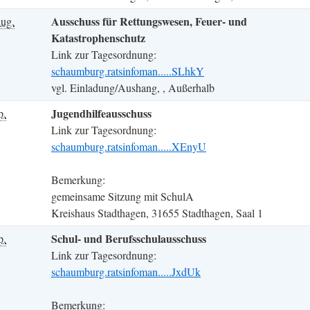
Ausschuss für Rettungswesen, Feuer- und
ug.
Katastrophenschutz
Link zur Tagesordnung:
schaumburg.ratsinfoman.....SLhkY
vgl. Einladung/Aushang, , Außerhalb
Jugendhilfeausschuss
p.
Link zur Tagesordnung:
schaumburg.ratsinfoman.....XEnyU
Bemerkung:
gemeinsame Sitzung mit SchulA
Kreishaus Stadthagen, 31655 Stadthagen, Saal 1
Schul- und Berufsschulausschuss
p.
Link zur Tagesordnung:
schaumburg.ratsinfoman.....JxdUk
Bemerkung: