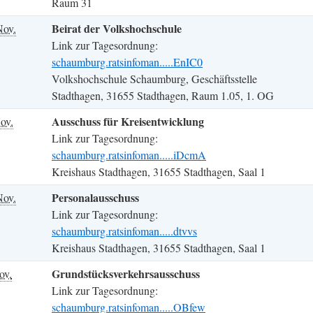
Raum 31
Beirat der Volkshochschule
Nov.
Link zur Tagesordnung:
schaumburg.ratsinfoman.....EnIC0
Volkshochschule Schaumburg, Geschäftsstelle
Stadthagen, 31655 Stadthagen, Raum 1.05, 1. OG
Ausschuss für Kreisentwicklung
ov.
Link zur Tagesordnung:
schaumburg.ratsinfoman.....iDcmA
Kreishaus Stadthagen, 31655 Stadthagen, Saal 1
Personalausschuss
Nov.
Link zur Tagesordnung:
schaumburg.ratsinfoman.....dtvvs
Kreishaus Stadthagen, 31655 Stadthagen, Saal 1
Grundstücksverkehrsausschuss
ov.
Link zur Tagesordnung:
schaumburg.ratsinfoman.....OBfew