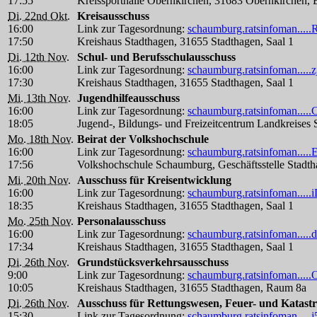
17:55
Kreissporthalle Obernkirchen, 31683 Obernkirchen, 
Di. 22nd Okt.
Kreisausschuss
16:00
Link zur Tagesordnung:
schaumburg.ratsinfoman...
17:50
Kreishaus Stadthagen, 31655 Stadthagen, Saal 1
Di. 12th Nov.
Schul- und Berufsschulausschuss
16:00
Link zur Tagesordnung:
schaumburg.ratsinfoman.....
17:30
Kreishaus Stadthagen, 31655 Stadthagen, Saal 1
Mi. 13th Nov.
Jugendhilfeausschuss
16:00
Link zur Tagesordnung:
schaumburg.ratsinfoman...
18:05
Jugend-, Bildungs- und Freizeitcentrum Landkreis
Mo. 18th Nov.
Beirat der Volkshochschule
16:00
Link zur Tagesordnung:
schaumburg.ratsinfoman....
17:56
Volkshochschule Schaumburg, Geschäftsstelle Stadt
Mi. 20th Nov.
Ausschuss für Kreisentwicklung
16:00
Link zur Tagesordnung:
schaumburg.ratsinfoman....
18:35
Kreishaus Stadthagen, 31655 Stadthagen, Saal 1
Mo. 25th Nov.
Personalausschuss
16:00
Link zur Tagesordnung:
schaumburg.ratsinfoman.....d
17:34
Kreishaus Stadthagen, 31655 Stadthagen, Saal 1
Di. 26th Nov.
Grundstücksverkehrsausschuss
9:00
Link zur Tagesordnung:
schaumburg.ratsinfoman....
10:05
Kreishaus Stadthagen, 31655 Stadthagen, Raum 8a
Di. 26th Nov.
Ausschuss für Rettungswesen, Feuer- und Katast
15:30
Link zur Tagesordnung:
schaumburg.ratsinfoman....