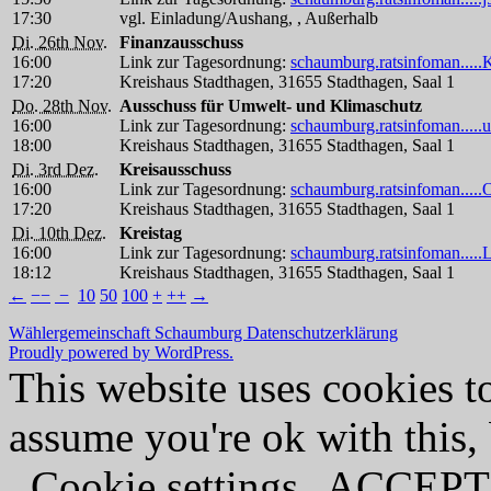
17:30
vgl. Einladung/Aushang, , Außerhalb
Di. 26th Nov.
Finanzausschuss
16:00
Link zur Tagesordnung:
schaumburg.ratsinfoman....
17:20
Kreishaus Stadthagen, 31655 Stadthagen, Saal 1
Do. 28th Nov.
Ausschuss für Umwelt- und Klimaschutz
16:00
Link zur Tagesordnung:
schaumburg.ratsinfoman.....
18:00
Kreishaus Stadthagen, 31655 Stadthagen, Saal 1
Di. 3rd Dez.
Kreisausschuss
16:00
Link zur Tagesordnung:
schaumburg.ratsinfoman...
17:20
Kreishaus Stadthagen, 31655 Stadthagen, Saal 1
Di. 10th Dez.
Kreistag
16:00
Link zur Tagesordnung:
schaumburg.ratsinfoman.....
18:12
Kreishaus Stadthagen, 31655 Stadthagen, Saal 1
←
−−
−
10
50
100
+
++
→
Wählergemeinschaft Schaumburg
Datenschutzerklärung
Proudly powered by WordPress.
This website uses cookies t
assume you're ok with this,
Cookie settings
ACCEPT