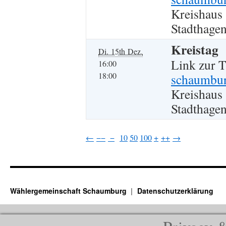
Kreishaus
Stadthagen
Kreistag
Di. 15th Dez.
Link zur 
16:00
18:00
schaumbur
Kreishaus
Stadthagen
←
−−
−
10
50
100
+
++
→
Wählergemeinschaft Schaumburg
Datenschutzerklärung