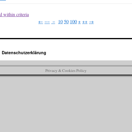
 within criteria
←
−−
−
10
50
100
+
++
→
Datenschutzerklärung
Privacy & Cookies Policy