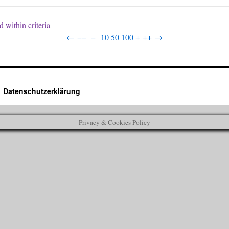
 within criteria
←
−−
−
10
50
100
+
++
→
Datenschutzerklärung
Privacy & Cookies Policy