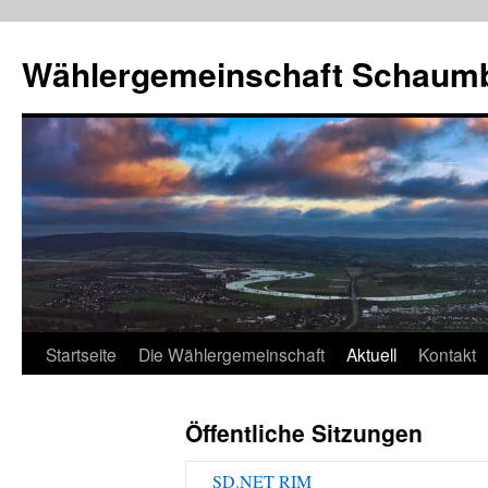
Wählergemeinschaft Schaum
Zum
Startseite
Die Wählergemeinschaft
Aktuell
Kontakt
Inhalt
Öffentliche Sitzungen
springen
SD.NET RIM